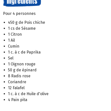
Ingrédients
Pour 4 personnes
450 g de Pois chiche
1 cs de Sésame
1 Citron
1 Ail
Cumin
1 c. à c de Paprika
Sel
1 Oignon rouge
50 g de épinard
8 Radis rose
Coriandre
12 Falafel
1 c. à c de Huile d'olive
4 Pain pita