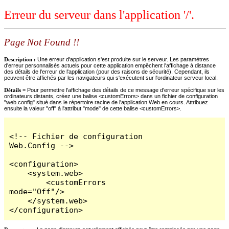
Erreur du serveur dans l'application '/'.
Page Not Found !!
Description :
Une erreur d'application s'est produite sur le serveur. Les paramètres
d'erreur personnalisés actuels pour cette application empêchent l'affichage à distance
des détails de l'erreur de l'application (pour des raisons de sécurité). Cependant, ils
peuvent être affichés par les navigateurs qui s'exécutent sur l'ordinateur serveur local.
Détails =
Pour permettre l'affichage des détails de ce message d'erreur spécifique sur les
ordinateurs distants, créez une balise <customErrors> dans un fichier de configuration
"web.config" situé dans le répertoire racine de l'application Web en cours. Attribuez
ensuite la valeur "off" à l'attribut "mode" de cette balise <customErrors>.
<!-- Fichier de configuration 
Web.Config -->

<configuration>

    <system.web>

        <customErrors 
mode="Off"/>

    </system.web>

</configuration>