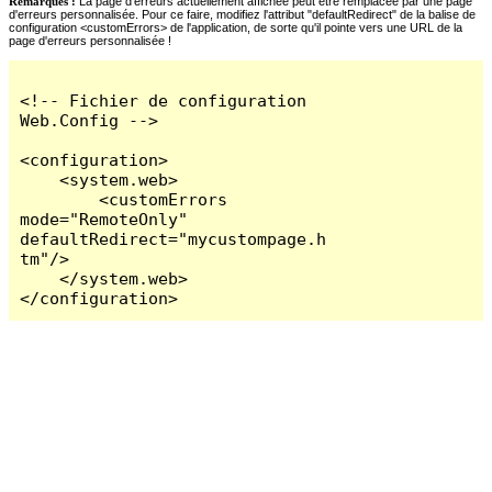
Remarques :
La page d'erreurs actuellement affichée peut être remplacée par une page
d'erreurs personnalisée. Pour ce faire, modifiez l'attribut "defaultRedirect" de la balise de
configuration <customErrors> de l'application, de sorte qu'il pointe vers une URL de la
page d'erreurs personnalisée !
<!-- Fichier de configuration 
Web.Config -->

<configuration>

    <system.web>

        <customErrors 
mode="RemoteOnly" 
defaultRedirect="mycustompage.h
tm"/>

    </system.web>

</configuration>