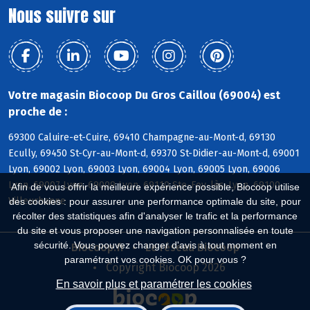
Nous suivre sur
Votre magasin Biocoop Du Gros Caillou (69004) est
proche de :
69300 Caluire-et-Cuire, 69410 Champagne-au-Mont-d, 69130
Ecully, 69450 St-Cyr-au-Mont-d, 69370 St-Didier-au-Mont-d, 69001
Lyon, 69002 Lyon, 69003 Lyon, 69004 Lyon, 69005 Lyon, 69006
Lyon, 69007 Lyon, 69009 Lyon, 69110 Ste-Foy-lès-Lyon, 69100
Afin de vous offrir la meilleure expérience possible, Biocoop utilise
Villeurbanne
des cookies : pour assurer une performance optimale du site, pour
récolter des statistiques afin d'analyser le trafic et la performance
du site et vous proposer une navigation personnalisée en toute
sécurité. Vous pouvez changer d'avis à tout moment en
Biocoop.fr
Le réseau Biocoop
paramétrant vos cookies. OK pour vous ?
Copyright Biocoop 2026
En savoir plus et paramétrer les cookies