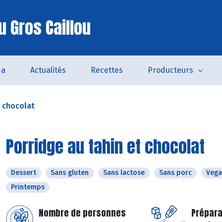
u Gros Caillou
da
Actualités
Recettes
Producteurs
t chocolat
Porridge au tahin et chocolat
Dessert
Sans gluten
Sans lactose
Sans porc
Vega
Printemps
Nombre de personnes
Prépara