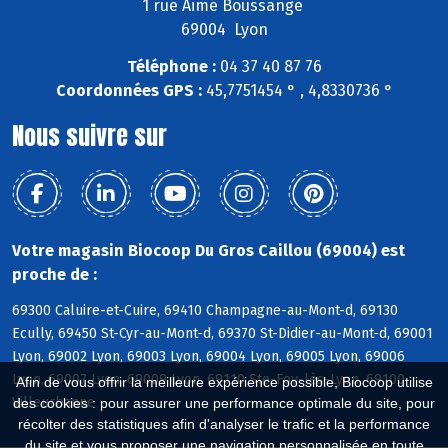
1 rue Aimé Boussange
69004 Lyon
Téléphone :
04 37 40 87 76
Coordonnées GPS :
45,7751454 ° , 4,8330736 °
Nous suivre sur
Votre magasin Biocoop Du Gros Caillou (69004) est
proche de :
69300 Caluire-et-Cuire, 69410 Champagne-au-Mont-d, 69130
Ecully, 69450 St-Cyr-au-Mont-d, 69370 St-Didier-au-Mont-d, 69001
Lyon, 69002 Lyon, 69003 Lyon, 69004 Lyon, 69005 Lyon, 69006
Lyon, 69007 Lyon, 69009 Lyon, 69110 Ste-Foy-lès-Lyon, 69100
Afin de vous offrir la meilleure expérience possible, Biocoop utilise
Villeurbanne
des cookies : pour assurer une performance optimale du site, pour
récolter des statistiques afin d'analyser le trafic et la performance
du site et vous proposer une navigation personnalisée en toute