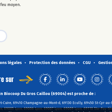
à feu moyen.
ons légales
Protection des données
CGU
Gestio
re sur
n Biocoop Du Gros Caillou (69004) est proche de :
et-Cuire, 69410 Champagne-au-Mont-d, 69130 Ecully, 69450 St-Cyr-au-M
n, 69005 Lyon, 69006 Lyon, 69007 Lyon, 69009 Lyon, 69110 Ste-Foy-lè