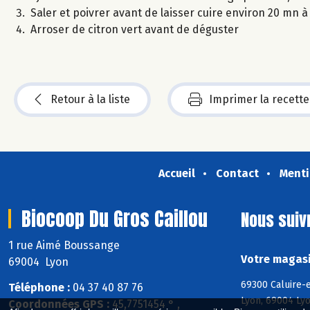
Saler et poivrer avant de laisser cuire environ 20 mn 
Arroser de citron vert avant de déguster
Retour à la liste
Imprimer la recette
Accueil
Contact
Menti
Biocoop Du Gros Caillou
Nous suiv
1 rue Aimé Boussange
Votre magasi
69004 Lyon
69300 Caluire-
Téléphone :
04 37 40 87 76
Lyon, 69004 Lyo
Coordonnées GPS :
45,7751454 ° ,