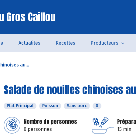
u Gros Caillou
da
Actualités
Recettes
Producteurs
hinoises au...
Salade de nouilles chinoises au
Plat Principal
Poisson
Sans porc
0
Nombre de personnes
Prépara
0 personnes
15 min