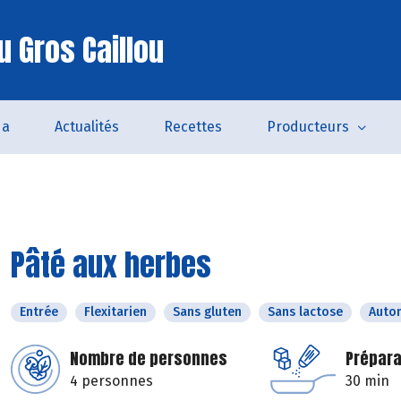
u Gros Caillou
da
Actualités
Recettes
Producteurs
Pâté aux herbes
Entrée
Flexitarien
Sans gluten
Sans lactose
Auto
Nombre de personnes
Prépara
4 personnes
30 min