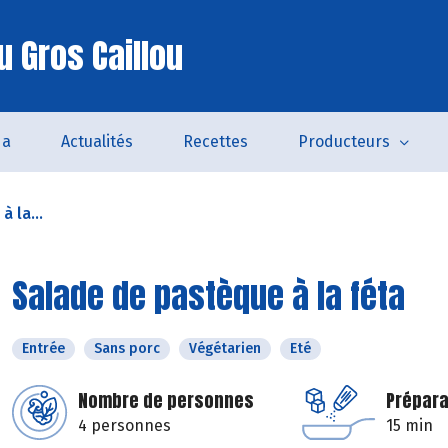
u Gros Caillou
da
Actualités
Recettes
Producteurs
 la...
Salade de pastèque à la féta
Entrée
Sans porc
Végétarien
Eté
Nombre de personnes
Prépara
4 personnes
15 min