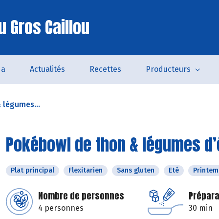
u Gros Caillou
da
Actualités
Recettes
Producteurs
 légumes...
Pokébowl de thon & légumes d’é
Plat principal
Flexitarien
Sans gluten
Eté
Printem
Nombre de personnes
Prépara
4 personnes
30 min