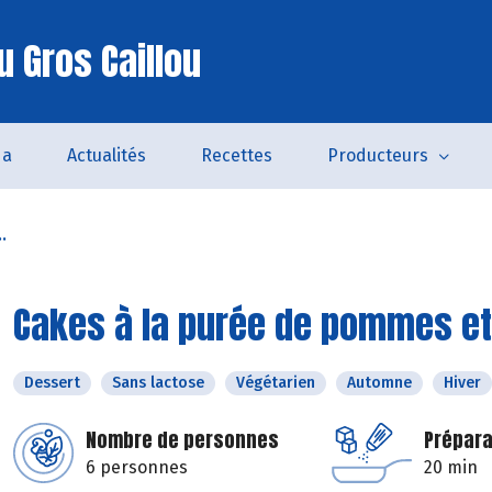
u Gros Caillou
da
Actualités
Recettes
Producteurs
.
Cakes à la purée de pommes et
Dessert
Sans lactose
Végétarien
Automne
Hiver
Nombre de personnes
Prépara
6 personnes
20 min