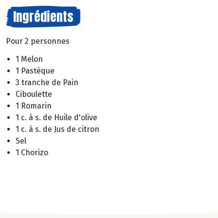
Ingrédients
Pour 2 personnes
1 Melon
1 Pastèque
3 tranche de Pain
Ciboulette
1 Romarin
1 c. à s. de Huile d'olive
1 c. à s. de Jus de citron
Sel
1 Chorizo