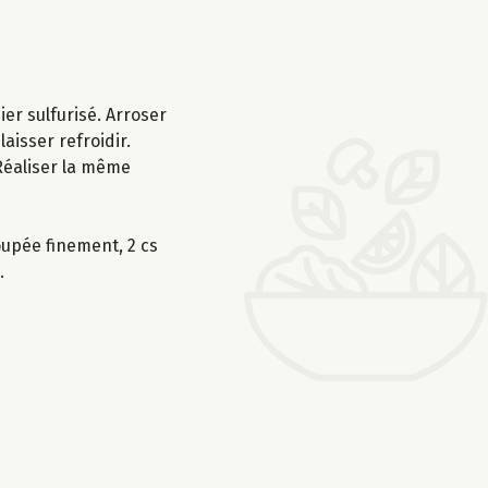
er sulfurisé. Arroser
aisser refroidir.
 Réaliser la même
oupée finement, 2 cs
.