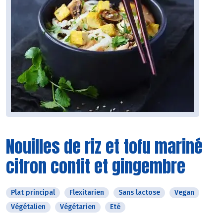
Nouilles de riz et tofu mariné
citron confit et gingembre
Plat principal
Flexitarien
Sans lactose
Vegan
Végétalien
Végétarien
Eté