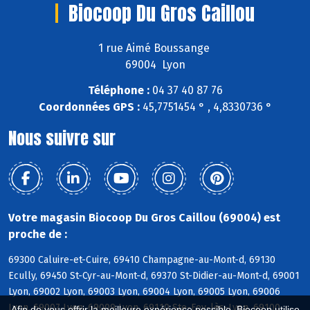
Biocoop Du Gros Caillou
1 rue Aimé Boussange
69004 Lyon
Téléphone :
04 37 40 87 76
Coordonnées GPS :
45,7751454 ° , 4,8330736 °
Nous suivre sur
Votre magasin Biocoop Du Gros Caillou (69004) est
proche de :
69300 Caluire-et-Cuire, 69410 Champagne-au-Mont-d, 69130
Ecully, 69450 St-Cyr-au-Mont-d, 69370 St-Didier-au-Mont-d, 69001
Lyon, 69002 Lyon, 69003 Lyon, 69004 Lyon, 69005 Lyon, 69006
Lyon, 69007 Lyon, 69009 Lyon, 69110 Ste-Foy-lès-Lyon, 69100
Afin de vous offrir la meilleure expérience possible, Biocoop utilise