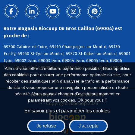
Votre magasin Biocoop Du Gros Caillou (69004) est
proche de :
69300 Caluire-et-Cuire, 69410 Champagne-au-Mont-d, 69130
Ecully, 69450 St-Cyr-au-Mont-d, 69370 St-Didier-au-Mont-d, 69001
Lyon, 69002 Lyon, 69003 Lyon, 69004 Lyon, 69005 Lyon, 69006
Lyon, 69007 Lyon, 69009 Lyon, 69110 Ste-Foy-lès-Lyon, 69100
Afin de vous offrir la meilleure expérience possible, Biocoop utilise
Villeurbanne
des cookies : pour assurer une performance optimale du site, pour
récolter des statistiques afin d'analyser le trafic et la performance
du site et vous proposer une navigation personnalisée en toute
sécurité. Vous pouvez changer d'avis à tout moment en
Biocoop.fr
Le réseau Biocoop
paramétrant vos cookies. OK pour vous ?
Copyright Biocoop 2026
En savoir plus et paramétrer les cookies
Je refuse
J'accepte
Réalisé par