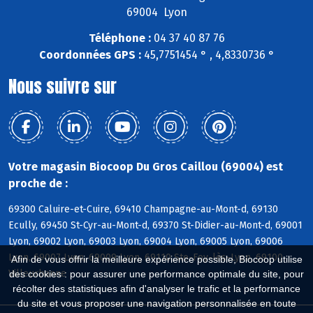
69004 Lyon
Téléphone :
04 37 40 87 76
Coordonnées GPS :
45,7751454 ° , 4,8330736 °
Nous suivre sur
Votre magasin Biocoop Du Gros Caillou (69004) est
proche de :
69300 Caluire-et-Cuire, 69410 Champagne-au-Mont-d, 69130
Ecully, 69450 St-Cyr-au-Mont-d, 69370 St-Didier-au-Mont-d, 69001
Lyon, 69002 Lyon, 69003 Lyon, 69004 Lyon, 69005 Lyon, 69006
Lyon, 69007 Lyon, 69009 Lyon, 69110 Ste-Foy-lès-Lyon, 69100
Afin de vous offrir la meilleure expérience possible, Biocoop utilise
Villeurbanne
des cookies : pour assurer une performance optimale du site, pour
récolter des statistiques afin d'analyser le trafic et la performance
du site et vous proposer une navigation personnalisée en toute