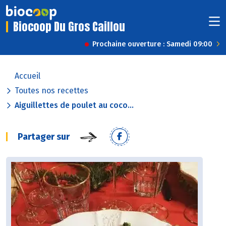
Biocoop Du Gros Caillou
Prochaine ouverture : Samedi 09:00
Accueil
Toutes nos recettes
Aiguillettes de poulet au coco...
Partager sur