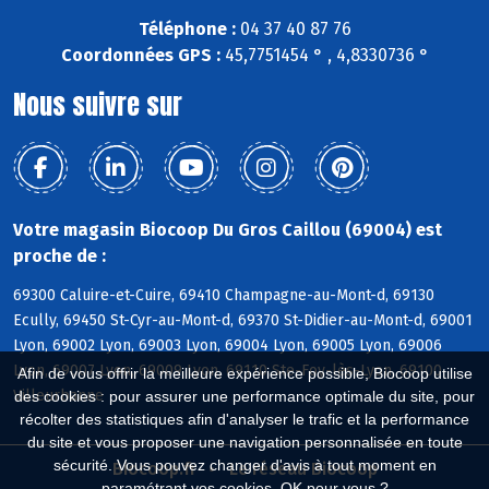
Téléphone :
04 37 40 87 76
Coordonnées GPS :
45,7751454 ° , 4,8330736 °
Nous suivre sur
Votre magasin Biocoop Du Gros Caillou (69004) est
proche de :
69300 Caluire-et-Cuire, 69410 Champagne-au-Mont-d, 69130
Ecully, 69450 St-Cyr-au-Mont-d, 69370 St-Didier-au-Mont-d, 69001
Lyon, 69002 Lyon, 69003 Lyon, 69004 Lyon, 69005 Lyon, 69006
Lyon, 69007 Lyon, 69009 Lyon, 69110 Ste-Foy-lès-Lyon, 69100
Afin de vous offrir la meilleure expérience possible, Biocoop utilise
Villeurbanne
des cookies : pour assurer une performance optimale du site, pour
récolter des statistiques afin d'analyser le trafic et la performance
du site et vous proposer une navigation personnalisée en toute
sécurité. Vous pouvez changer d'avis à tout moment en
Biocoop.fr
Le réseau Biocoop
paramétrant vos cookies. OK pour vous ?