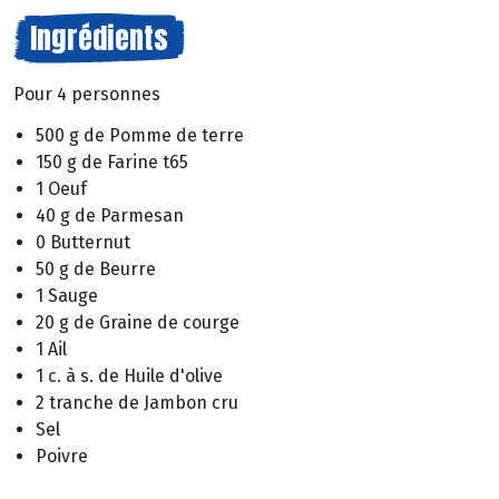
Ingrédients
Pour 4 personnes
500 g de Pomme de terre
150 g de Farine t65
1 Oeuf
40 g de Parmesan
0 Butternut
50 g de Beurre
1 Sauge
20 g de Graine de courge
1 Ail
1 c. à s. de Huile d'olive
2 tranche de Jambon cru
Sel
Poivre