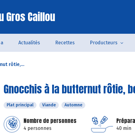
u Gros Caillou
da
Actualités
Recettes
Producteurs
ut rôtie,...
Gnocchis à la butternut rôtie,
Plat principal
Viande
Automne
Nombre de personnes
Prépara
4 personnes
40 min