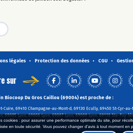
ons légales
Protection des données
CGU
Gestio
re sur
n Biocoop Du Gros Caillou (69004) est proche de :
et-Cuire, 69410 Champagne-au-Mont-d, 69130 Ecully, 69450 St-Cyr-au-M
n, 69005 Lyon, 69006 Lyon, 69007 Lyon, 69009 Lyon, 69110 Ste-Foy-lè
es cookies : pour assurer une performance optimale du site, pour récolter
isée en toute sécurité. Vous pouvez changer d'avis à tout moment en 