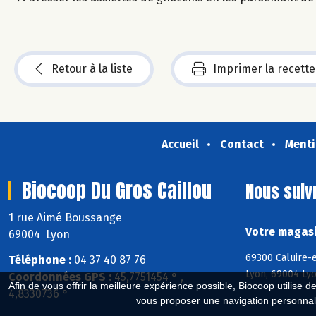
Retour à la liste
Imprimer la recette
Accueil
Contact
Menti
Biocoop Du Gros Caillou
Nous suiv
1 rue Aimé Boussange
Votre magasi
69004 Lyon
69300 Caluire-
Téléphone :
04 37 40 87 76
Lyon, 69004 Lyo
Coordonnées GPS :
45,7751454 ° ,
Afin de vous offrir la meilleure expérience possible, Biocoop utilise d
4,8330736 °
vous proposer une navigation personnal