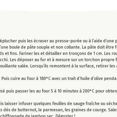
éplucher puis les écraser au presse-purée ou à l’aide d’une p
 d’une boule de pâte souple et non collante. La pâte doit être
 et fins. Fariner les et détailler en tronçons de 1 cm. Les ro
chi. Les déposer au fur et à mesure sur un torchon propre f
illante salée. Lorsqu’ils remontent à la surface, retirer le
Puis cuire au four à 180°C avec un trait d’huile d’olive pend
sé puis passer les au four 5 à 10 minutes à 200°C pour obten
uis laisser infuser quelques feuilles de sauge fraîche ou sèc
les dés de butternut, le parmesan, les graines de courge. Saler
 chiffonnade de jambon sec. Déguster !