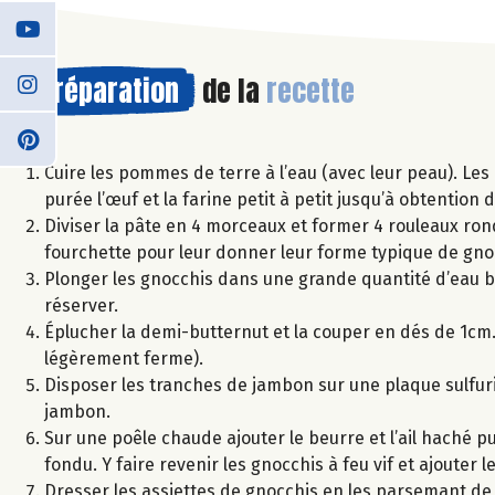
Préparation
de la
recette
Cuire les pommes de terre à l’eau (avec leur peau). Les 
purée l’œuf et la farine petit à petit jusqu’à obtention
Diviser la pâte en 4 morceaux et former 4 rouleaux ronds
fourchette pour leur donner leur forme typique de gnoc
Plonger les gnocchis dans une grande quantité d’eau bou
réserver.
Éplucher la demi-butternut et la couper en dés de 1cm. 
légèrement ferme).
Disposer les tranches de jambon sur une plaque sulfuri
jambon.
Sur une poêle chaude ajouter le beurre et l’ail haché p
fondu. Y faire revenir les gnocchis à feu vif et ajouter 
Dresser les assiettes de gnocchis en les parsemant de