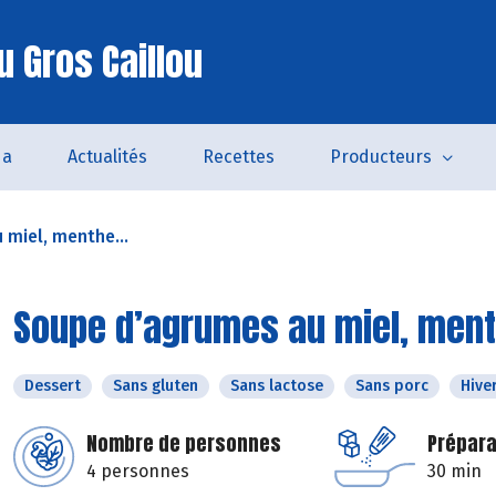
u Gros Caillou
da
Actualités
Recettes
Producteurs
miel, menthe...
Soupe d’agrumes au miel, ment
Dessert
Sans gluten
Sans lactose
Sans porc
Hive
Nombre de personnes
Prépara
4 personnes
30 min