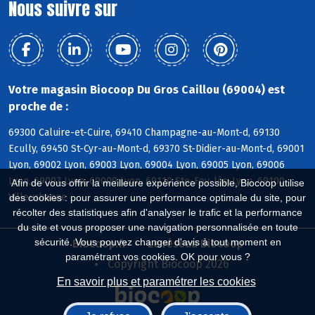
Nous suivre sur
Votre magasin Biocoop Du Gros Caillou (69004) est
proche de :
69300 Caluire-et-Cuire, 69410 Champagne-au-Mont-d, 69130
Ecully, 69450 St-Cyr-au-Mont-d, 69370 St-Didier-au-Mont-d, 69001
Lyon, 69002 Lyon, 69003 Lyon, 69004 Lyon, 69005 Lyon, 69006
Lyon, 69007 Lyon, 69009 Lyon, 69110 Ste-Foy-lès-Lyon, 69100
Afin de vous offrir la meilleure expérience possible, Biocoop utilise
Villeurbanne
des cookies : pour assurer une performance optimale du site, pour
récolter des statistiques afin d'analyser le trafic et la performance
du site et vous proposer une navigation personnalisée en toute
sécurité. Vous pouvez changer d'avis à tout moment en
Biocoop.fr
Le réseau Biocoop
paramétrant vos cookies. OK pour vous ?
Copyright Biocoop 2026
En savoir plus et paramétrer les cookies