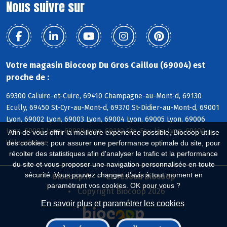
Nous suivre sur
Votre magasin Biocoop Du Gros Caillou (69004) est
proche de :
69300 Caluire-et-Cuire, 69410 Champagne-au-Mont-d, 69130
Ecully, 69450 St-Cyr-au-Mont-d, 69370 St-Didier-au-Mont-d, 69001
Lyon, 69002 Lyon, 69003 Lyon, 69004 Lyon, 69005 Lyon, 69006
Lyon, 69007 Lyon, 69009 Lyon, 69110 Ste-Foy-lès-Lyon, 69100
Afin de vous offrir la meilleure expérience possible, Biocoop utilise
Villeurbanne
des cookies : pour assurer une performance optimale du site, pour
récolter des statistiques afin d'analyser le trafic et la performance
du site et vous proposer une navigation personnalisée en toute
sécurité. Vous pouvez changer d'avis à tout moment en
Biocoop.fr
Le réseau Biocoop
paramétrant vos cookies. OK pour vous ?
Copyright Biocoop 2026
En savoir plus et paramétrer les cookies