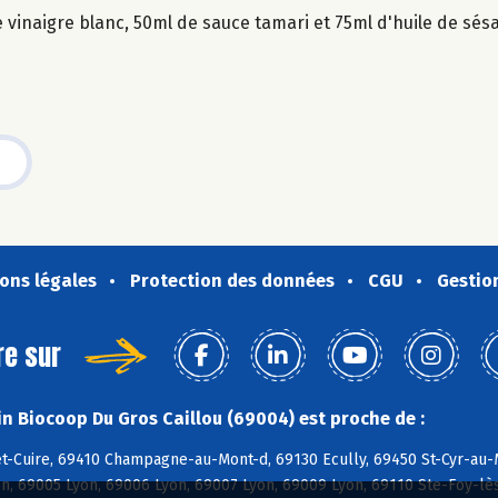
 vinaigre blanc, 50ml de sauce tamari et 75ml d'huile de sés
ons légales
Protection des données
CGU
Gestio
re sur
n Biocoop Du Gros Caillou (69004) est proche de :
et-Cuire, 69410 Champagne-au-Mont-d, 69130 Ecully, 69450 St-Cyr-au-M
n, 69005 Lyon, 69006 Lyon, 69007 Lyon, 69009 Lyon, 69110 Ste-Foy-lè