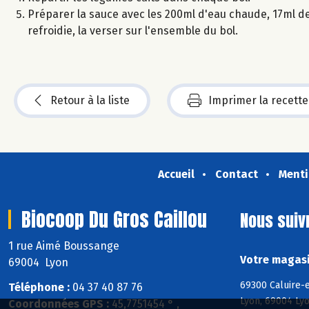
Préparer la sauce avec les 200ml d'eau chaude, 17ml de
refroidie, la verser sur l'ensemble du bol.
Retour à la liste
Imprimer la recette
Accueil
Contact
Menti
Biocoop Du Gros Caillou
Nous suiv
1 rue Aimé Boussange
Votre magasi
69004 Lyon
69300 Caluire-
Téléphone :
04 37 40 87 76
Lyon, 69004 Lyo
Coordonnées GPS :
45,7751454 ° ,