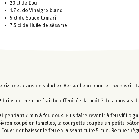
20 cl de Eau
1.7 cl de Vinaigre blanc
5 cl de Sauce tamari
7.5 cl de Huile de sésame
e riz fines dans un saladier. Verser l'eau pour les recouvrir. L
 brins de menthe fraîche effeuillée, la moitié des pousses de 
 pendant 7 min à feu doux. Puis faire revenir à feu vif l'oig
poivron coupé en lamelles, la courgette coupée en petits bât
. Couvrir et baisser le feu en laissant cuire 5 min. Remuer ré