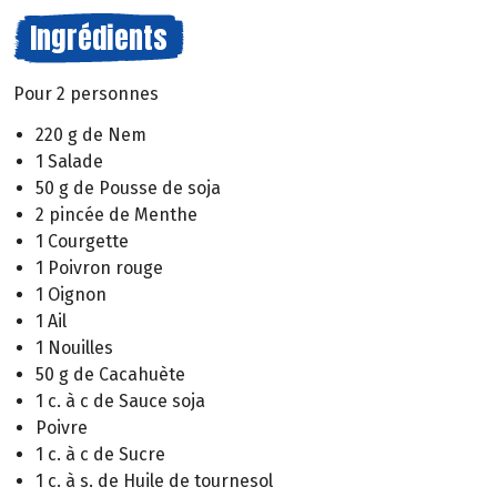
Ingrédients
Pour 2 personnes
220 g de Nem
1 Salade
50 g de Pousse de soja
2 pincée de Menthe
1 Courgette
1 Poivron rouge
1 Oignon
1 Ail
1 Nouilles
50 g de Cacahuète
1 c. à c de Sauce soja
Poivre
1 c. à c de Sucre
1 c. à s. de Huile de tournesol