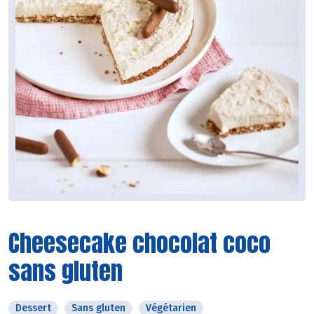
Cheesecake chocolat coco
sans gluten
Dessert
Sans gluten
Végétarien