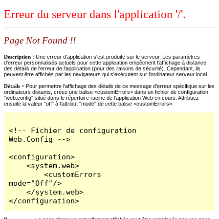
Erreur du serveur dans l'application '/'.
Page Not Found !!
Description :
Une erreur d'application s'est produite sur le serveur. Les paramètres
d'erreur personnalisés actuels pour cette application empêchent l'affichage à distance
des détails de l'erreur de l'application (pour des raisons de sécurité). Cependant, ils
peuvent être affichés par les navigateurs qui s'exécutent sur l'ordinateur serveur local.
Détails =
Pour permettre l'affichage des détails de ce message d'erreur spécifique sur les
ordinateurs distants, créez une balise <customErrors> dans un fichier de configuration
"web.config" situé dans le répertoire racine de l'application Web en cours. Attribuez
ensuite la valeur "off" à l'attribut "mode" de cette balise <customErrors>.
<!-- Fichier de configuration 
Web.Config -->

<configuration>

    <system.web>

        <customErrors 
mode="Off"/>

    </system.web>

</configuration>