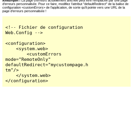
Remarques :
La page d'erreurs actuellement affichée peut être remplacée par une page
d'erreurs personnalisée. Pour ce faire, modifiez l'attribut "defaultRedirect" de la balise de
configuration <customErrors> de l'application, de sorte qu'il pointe vers une URL de la
page d'erreurs personnalisée !
<!-- Fichier de configuration 
Web.Config -->

<configuration>

    <system.web>

        <customErrors 
mode="RemoteOnly" 
defaultRedirect="mycustompage.h
tm"/>

    </system.web>

</configuration>