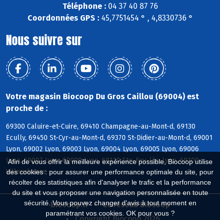
Téléphone :
04 37 40 87 76
Coordonnées GPS :
45,7751454 ° , 4,8330736 °
Nous suivre sur
Votre magasin Biocoop Du Gros Caillou (69004) est
proche de :
69300 Caluire-et-Cuire, 69410 Champagne-au-Mont-d, 69130
Ecully, 69450 St-Cyr-au-Mont-d, 69370 St-Didier-au-Mont-d, 69001
Lyon, 69002 Lyon, 69003 Lyon, 69004 Lyon, 69005 Lyon, 69006
Lyon, 69007 Lyon, 69009 Lyon, 69110 Ste-Foy-lès-Lyon, 69100
Afin de vous offrir la meilleure expérience possible, Biocoop utilise
Villeurbanne
des cookies : pour assurer une performance optimale du site, pour
récolter des statistiques afin d'analyser le trafic et la performance
du site et vous proposer une navigation personnalisée en toute
sécurité. Vous pouvez changer d'avis à tout moment en
Biocoop.fr
Le réseau Biocoop
paramétrant vos cookies. OK pour vous ?
Copyright Biocoop 2026