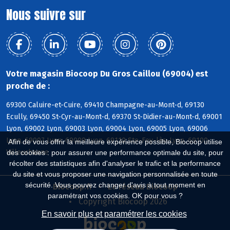
Nous suivre sur
Votre magasin Biocoop Du Gros Caillou (69004) est
proche de :
69300 Caluire-et-Cuire, 69410 Champagne-au-Mont-d, 69130
Ecully, 69450 St-Cyr-au-Mont-d, 69370 St-Didier-au-Mont-d, 69001
Lyon, 69002 Lyon, 69003 Lyon, 69004 Lyon, 69005 Lyon, 69006
Lyon, 69007 Lyon, 69009 Lyon, 69110 Ste-Foy-lès-Lyon, 69100
Afin de vous offrir la meilleure expérience possible, Biocoop utilise
Villeurbanne
des cookies : pour assurer une performance optimale du site, pour
récolter des statistiques afin d'analyser le trafic et la performance
du site et vous proposer une navigation personnalisée en toute
sécurité. Vous pouvez changer d'avis à tout moment en
Biocoop.fr
Le réseau Biocoop
paramétrant vos cookies. OK pour vous ?
Copyright Biocoop 2026
En savoir plus et paramétrer les cookies