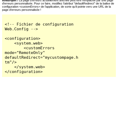
Remarques :
La page d'erreurs actuellement affichée peut être remplacée par une page
d'erreurs personnalisée. Pour ce faire, modifiez l'attribut "defaultRedirect" de la balise de
configuration <customErrors> de l'application, de sorte qu'il pointe vers une URL de la
page d'erreurs personnalisée !
<!-- Fichier de configuration 
Web.Config -->

<configuration>

    <system.web>

        <customErrors 
mode="RemoteOnly" 
defaultRedirect="mycustompage.h
tm"/>

    </system.web>

</configuration>