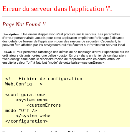
Erreur du serveur dans l'application '/'.
Page Not Found !!
Description :
Une erreur d'application s'est produite sur le serveur. Les paramètres
d'erreur personnalisés actuels pour cette application empêchent l'affichage à distance
des détails de l'erreur de l'application (pour des raisons de sécurité). Cependant, ils
peuvent être affichés par les navigateurs qui s'exécutent sur l'ordinateur serveur local.
Détails =
Pour permettre l'affichage des détails de ce message d'erreur spécifique sur les
ordinateurs distants, créez une balise <customErrors> dans un fichier de configuration
"web.config" situé dans le répertoire racine de l'application Web en cours. Attribuez
ensuite la valeur "off" à l'attribut "mode" de cette balise <customErrors>.
<!-- Fichier de configuration 
Web.Config -->

<configuration>

    <system.web>

        <customErrors 
mode="Off"/>

    </system.web>

</configuration>