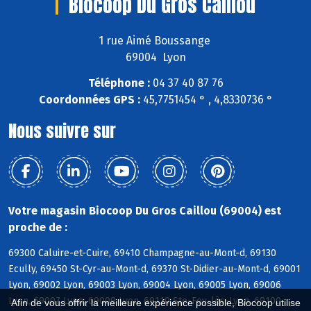
Biocoop Du Gros Caillou
1 rue Aimé Boussange
69004 Lyon
Téléphone :
04 37 40 87 76
Coordonnées GPS :
45,7751454 ° , 4,8330736 °
Nous suivre sur
Votre magasin Biocoop Du Gros Caillou (69004) est
proche de :
69300 Caluire-et-Cuire, 69410 Champagne-au-Mont-d, 69130
Ecully, 69450 St-Cyr-au-Mont-d, 69370 St-Didier-au-Mont-d, 69001
Lyon, 69002 Lyon, 69003 Lyon, 69004 Lyon, 69005 Lyon, 69006
Lyon, 69007 Lyon, 69009 Lyon, 69110 Ste-Foy-lès-Lyon, 69100
Afin de vous offrir la meilleure expérience possible, Biocoop utilise