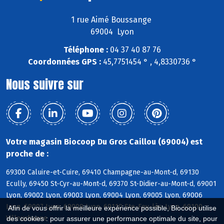
1 rue Aimé Boussange
69004 Lyon
Téléphone :
04 37 40 87 76
Coordonnées GPS :
45,7751454 ° , 4,8330736 °
Nous suivre sur
Votre magasin Biocoop Du Gros Caillou (69004) est
proche de :
69300 Caluire-et-Cuire, 69410 Champagne-au-Mont-d, 69130
Ecully, 69450 St-Cyr-au-Mont-d, 69370 St-Didier-au-Mont-d, 69001
Lyon, 69002 Lyon, 69003 Lyon, 69004 Lyon, 69005 Lyon, 69006
Lyon, 69007 Lyon, 69009 Lyon, 69110 Ste-Foy-lès-Lyon, 69100
Afin de vous offrir la meilleure expérience possible, Biocoop utilise
Villeurbanne
des cookies : pour assurer une performance optimale du site, pour