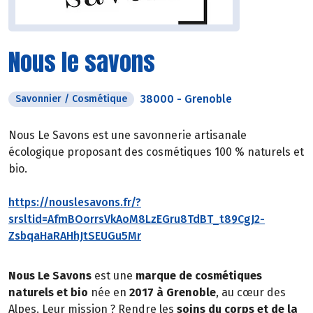
Nous le savons
38000
-
Grenoble
Savonnier / Cosmétique
Nous Le Savons est une savonnerie artisanale
écologique proposant des cosmétiques 100 % naturels et
bio.
https://nouslesavons.fr/?
srsltid=AfmBOorrsVkAoM8LzEGru8TdBT_t89CgJ2-
ZsbqaHaRAHhJtSEUGu5Mr
Nous Le Savons
est une
marque de cosmétiques
naturels et bio
née en
2017 à Grenoble
, au cœur des
Alpes. Leur mission ? Rendre les
soins du corps et de la