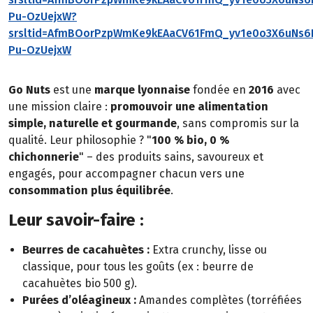
Pu-OzUejxW?
srsltid=AfmBOorPzpWmKe9kEAaCV61FmQ_yv1e0o3X6uNs6B
Pu-OzUejxW
Go Nuts
est une
marque lyonnaise
fondée en
2016
avec
une mission claire :
promouvoir une alimentation
simple, naturelle et gourmande
, sans compromis sur la
qualité. Leur philosophie ? "
100 % bio, 0 %
chichonnerie
" – des produits sains, savoureux et
engagés, pour accompagner chacun vers une
consommation plus équilibrée
.
Leur savoir-faire :
Beurres de cacahuètes :
Extra crunchy, lisse ou
classique, pour tous les goûts (ex : beurre de
cacahuètes bio 500 g).
Purées d’oléagineux :
Amandes complètes (torréfiées