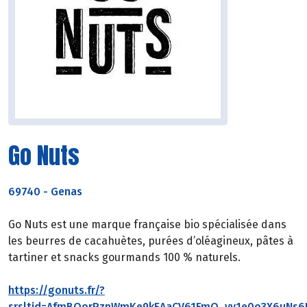
Go Nuts
69740
-
Genas
Go Nuts est une marque française bio spécialisée dans
les beurres de cacahuètes, purées d’oléagineux, pâtes à
tartiner et snacks gourmands 100 % naturels.
https://gonuts.fr/?
srsltid=AfmBOorPzpWmKe9kEAaCV61FmQ_yv1e0o3X6uNs6B