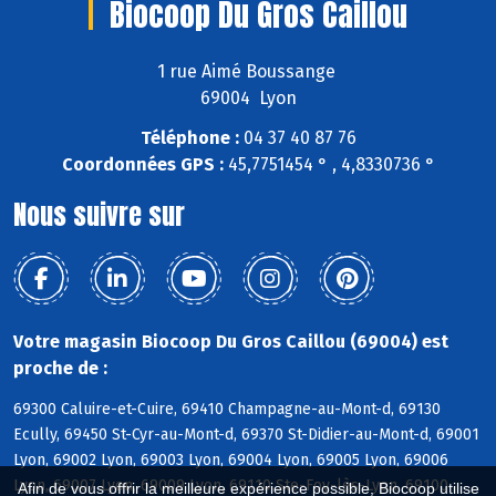
Biocoop Du Gros Caillou
1 rue Aimé Boussange
69004 Lyon
Téléphone :
04 37 40 87 76
Coordonnées GPS :
45,7751454 ° , 4,8330736 °
Nous suivre sur
Votre magasin Biocoop Du Gros Caillou (69004) est
proche de :
69300 Caluire-et-Cuire, 69410 Champagne-au-Mont-d, 69130
Ecully, 69450 St-Cyr-au-Mont-d, 69370 St-Didier-au-Mont-d, 69001
Lyon, 69002 Lyon, 69003 Lyon, 69004 Lyon, 69005 Lyon, 69006
Lyon, 69007 Lyon, 69009 Lyon, 69110 Ste-Foy-lès-Lyon, 69100
Afin de vous offrir la meilleure expérience possible, Biocoop utilise