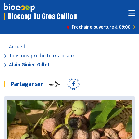
Biocoop Du Gros Caillou
Prochaine ouverture à 09:00
Accueil
Tous nos producteurs locaux
Alain Ginier-Gillet
Partager sur