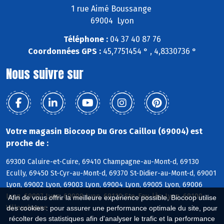
1 rue Aimé Boussange
69004 Lyon
Téléphone :
04 37 40 87 76
Coordonnées GPS :
45,7751454 ° , 4,8330736 °
Nous suivre sur
Votre magasin Biocoop Du Gros Caillou (69004) est
proche de :
69300 Caluire-et-Cuire, 69410 Champagne-au-Mont-d, 69130
Ecully, 69450 St-Cyr-au-Mont-d, 69370 St-Didier-au-Mont-d, 69001
Lyon, 69002 Lyon, 69003 Lyon, 69004 Lyon, 69005 Lyon, 69006
Lyon, 69007 Lyon, 69009 Lyon, 69110 Ste-Foy-lès-Lyon, 69100
Afin de vous offrir la meilleure expérience possible, Biocoop utilise
Villeurbanne
des cookies : pour assurer une performance optimale du site, pour
récolter des statistiques afin d'analyser le trafic et la performance