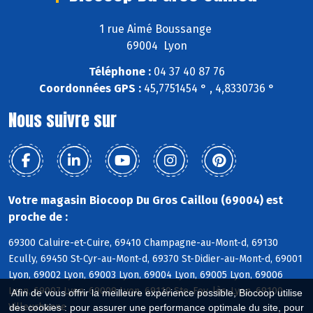
1 rue Aimé Boussange
69004 Lyon
Téléphone :
04 37 40 87 76
Coordonnées GPS :
45,7751454 ° , 4,8330736 °
Nous suivre sur
Votre magasin Biocoop Du Gros Caillou (69004) est
proche de :
69300 Caluire-et-Cuire, 69410 Champagne-au-Mont-d, 69130
Ecully, 69450 St-Cyr-au-Mont-d, 69370 St-Didier-au-Mont-d, 69001
Lyon, 69002 Lyon, 69003 Lyon, 69004 Lyon, 69005 Lyon, 69006
Lyon, 69007 Lyon, 69009 Lyon, 69110 Ste-Foy-lès-Lyon, 69100
Afin de vous offrir la meilleure expérience possible, Biocoop utilise
Villeurbanne
des cookies : pour assurer une performance optimale du site, pour