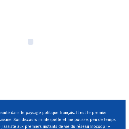
eaut
é
dans le paysage politique fran
ç
ais. Il est le premier
iasme. Son discours m
’
interpelle et me pousse, peu de temps
 j
’
assiste aux premiers instants de vie du r
é
seau Biocoop
!
»