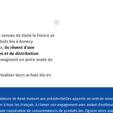
venues de toute la France se
duits
bio
à
Annecy.
ux,
ils r
ê
vent d
’
une
es et de distribution
imaginent un autre mode de
utualiser leurs achats
bio
en
didature de
Ren
é
Dumont aux pr
é
sidentielles apporte un vent de nouv
er
à
tous les Fran
ç
ais,
à
clamer son engagement avec autant d
’
enthous
 une coop
é
rative de consommateurs de produits
bio. J
’
ignore alors que