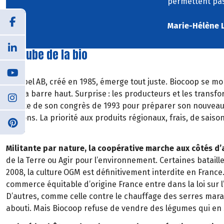
permettent pas
Marie-Hélène 
À l’aube de la bio
Le label
AB, cr
éé
en 1985,
é
merge tout juste. Biocoop se mon
met la
barre haut. Surprise
: les producteurs et les transfo
profite de son congrès de 1993 pour préparer son nouveau
oignons. La priorité aux produits régionaux, frais, de
saison
en a
!
Militante par nature, la
coop
é
rative marche aux côtés d
de la
Terre ou Agir pour l
’
environnement. Certaines batailles
2008, la culture
OGM est d
é
finitivement interdite en France
commerce
é
quitable d
’
origine France entre dans la loi sur l
D
’
autres, comme celle contre le chauffage des serres mara
abouti. Mais Biocoop refuse de vendre des l
é
gumes qui en 