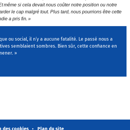
Et
m
ê
me si cela devait nous co
û
ter notre position ou notre
 garder le cap malgr
é
tout. Plus tard, nous
pourrions
ê
tre cette
die a pris fin.
»
e ou social, il n’y a aucune fatalité. Le passé nous a
tives semblaient sombres. Bien sûr, cette confiance en
 mener. »
n des cookies
Plan du site