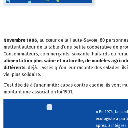
Novembre
1986,
au cœur de la Haute-Savoie. 80
personnes 
mettent autour de la table d
’
une petite coop
é
rative de pro
Consommateurs, commer
ç
ants, soixante-huitards ou rura
alimentation
plus saine et naturelle, de mod
è
les
agricol
diff
é
rents
,
d
é
j
à
. Lass
é
s qu
’
on leur raconte des salades,
ils
vie, plus solidaire.
C
’
est d
é
cid
é
à
l
’
unanimit
é
: cabas contre caddie, ils vont m
montant une association loi
1901.
«
En 1974, la can
é
cologiste
à
parl
apr
è
s,
à
int
é
grer