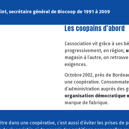
nt, secrétaire général de Biocoop de 1991 à 2009
Les coopains d’abord
L’association vit grâce à ses 
progressivement, en
r
é
gion,
u
magasin
à
l
’
autre, on retrouve
exigences.
Octobre
2002, pr
è
s de Bordeau
une coop
é
rative. Consommateu
d
’
administration
aupr
è
s des g
organisation
d
é
mocratique m
marque de fabrique.
être dans une coopérative, c’est aussi d’éviter les prises de 