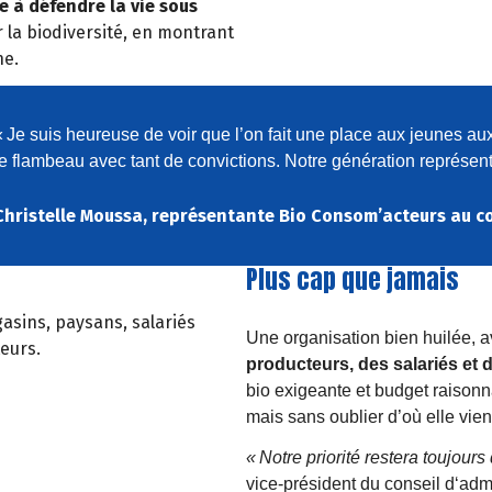
ue
à
d
é
fendre la vie sous
 la biodiversité, en montrant
ne.
«
Je suis heureuse de voir que l
’
on fait une place aux jeunes au
le flambeau avec tant de convictions. Notre g
é
n
é
ration repr
é
sent
Christelle Moussa, représentante Bio Consom’acteurs au c
Plus cap que jamais
asins, paysans, salariés
Une organisation bien huilée, 
eurs.
producteurs,
des salari
é
s et
bio exigeante et budget raison
mais
sans oublier d
’
o
ù
elle vien
«
Notre priorité restera toujour
vice-président du conseil d‘adm