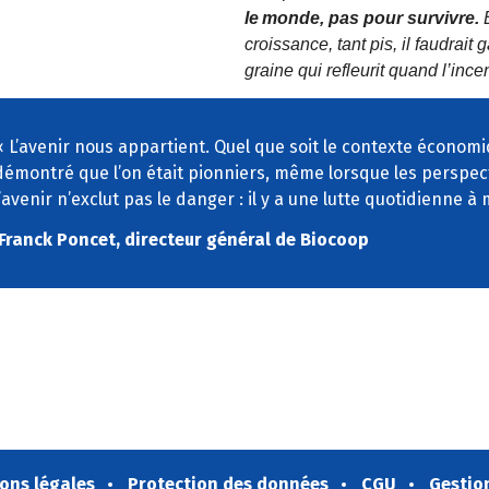
le
monde, pas pour survivre.
croissance, tant pis, il faudrait
graine qui refleurit
quand l
’
incen
« L’avenir nous appartient. Quel que soit le contexte économiqu
démontré que l’on était pionniers, même lorsque les perspec
l’avenir n’exclut pas le danger : il y a une lutte quotidienne à
Franck Poncet, directeur général de Biocoop
ons légales
Protection des données
CGU
Gestio