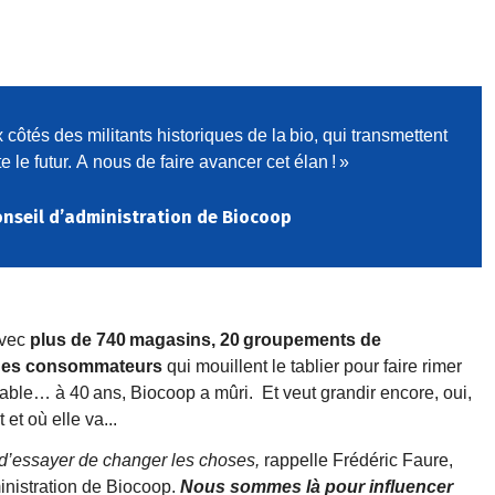
x c
ô
t
é
s des militants historiques de la
bio, qui transmettent
e le futur.
A
nous de faire avancer cet
é
lan
!
»
onseil d’administration de Biocoop
avec
plus de 740
magasins, 20
groupements de
 des consommateurs
qui mouillent le tablier pour faire rimer
nable
…
à
40
ans, Biocoop
a m
û
ri.
Et veut grandir encore, oui,
t et o
ù
elle
va...
s d’essayer de changer les choses,
rappelle Frédéric Faure,
inistration de Biocoop.
Nous sommes là pour influencer