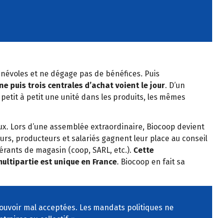
bénévoles et ne dégage pas de bénéfices. Puis
ne puis trois centrales d
’
achat voient le jour
. D
’
un
 petit
à
petit une unit
é
dans les
produits, les
m
ê
mes
x. Lors d
’
une assembl
é
e extraordinaire, Biocoop devient
rs, producteurs et salari
é
s gagnent
leur place au conseil
é
rants de magasin
(coop, SARL, etc.).
Cette
ultipartie est unique en France
. Biocoop en fait sa
pouvoir mal acceptées. Les
mandats politiques ne