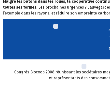
Malgr
é
les b
â
tons dans les roues, la coop
é
rative contin
toutes ses formes.
Les prochaines urgences
? Sauvegarder
l’exemple dans les
rayons, et
r
é
duire son empreinte carbo
Congrès Biocoop 2008 réunissant les sociétaires mag
et représentants des consommat