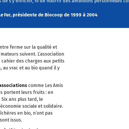
 de s
’
y enrichir, ni de nourrir des ambitions personnelles cont
Le
Fur, pr
é
sidente de Biocoop de 1999
à
2004
tre ferme sur la qualit
é
et
rmateurs suivent. L’association
 cahier des charges aux petits
, au vrac et au bio quand il y
’associations
comme Les
Amis
 portent leurs fruits
: en
.
Six ans plus tard, le
’é
conomie sociale et solidaire.
î
ch
è
res en bio, n
’
ont pas
sont issus.