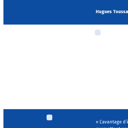
Hugues Toussai
«
L’avantage d’