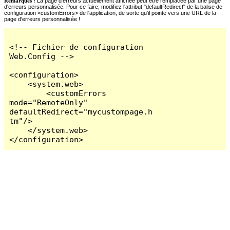
Remarques :
La page d'erreurs actuellement affichée peut être remplacée par une page
d'erreurs personnalisée. Pour ce faire, modifiez l'attribut "defaultRedirect" de la balise de
configuration <customErrors> de l'application, de sorte qu'il pointe vers une URL de la
page d'erreurs personnalisée !
<!-- Fichier de configuration 
Web.Config -->

<configuration>

    <system.web>

        <customErrors 
mode="RemoteOnly" 
defaultRedirect="mycustompage.h
tm"/>

    </system.web>

</configuration>