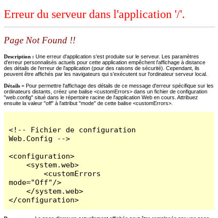
Erreur du serveur dans l'application '/'.
Page Not Found !!
Description :
Une erreur d'application s'est produite sur le serveur. Les paramètres
d'erreur personnalisés actuels pour cette application empêchent l'affichage à distance
des détails de l'erreur de l'application (pour des raisons de sécurité). Cependant, ils
peuvent être affichés par les navigateurs qui s'exécutent sur l'ordinateur serveur local.
Détails =
Pour permettre l'affichage des détails de ce message d'erreur spécifique sur les
ordinateurs distants, créez une balise <customErrors> dans un fichier de configuration
"web.config" situé dans le répertoire racine de l'application Web en cours. Attribuez
ensuite la valeur "off" à l'attribut "mode" de cette balise <customErrors>.
<!-- Fichier de configuration 
Web.Config -->

<configuration>

    <system.web>

        <customErrors 
mode="Off"/>

    </system.web>

</configuration>