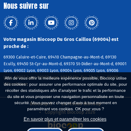
Nous suivre sur
Votre magasin Biocoop Du Gros Caillou (69004) est
proche de :
69300 Caluire-et-Cuire, 69410 Champagne-au-Mont-d, 69130
Ecully, 69450 St-Cyr-au-Mont-d, 69370 St-Didier-au-Mont-d, 69001
Lyon, 69002 Lyon, 69003 Lyon, 69004 Lyon, 69005 Lyon, 69006
Lyon, 69007 Lyon, 69009 Lyon, 69110 Ste-Foy-lès-Lyon, 69100
Afin de vous offrir la meilleure expérience possible, Biocoop utilise
Villeurbanne
des cookies : pour assurer une performance optimale du site, pour
récolter des statistiques afin d'analyser le trafic et la performance
du site et vous proposer une navigation personnalisée en toute
sécurité. Vous pouvez changer d'avis à tout moment en
Biocoop.fr
Le réseau Biocoop
paramétrant vos cookies. OK pour vous ?
Copyright Biocoop 2026
En savoir plus et paramétrer les cookies