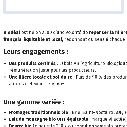
Biodéal
est né en 2000 d’une volonté de
r
epenser la filièr
français, équitable et local,
redonnant du sens à chaque mai
Leurs engagements :
Des produits certifiés
: Labels AB (Agriculture Biologique
rémunération juste pour les producteurs.
Une filière locale et solidaire
: Plus de 90 % des produi
auprès d’éleveurs engagés.
Une gamme variée :
Fromages traditionnels bio
: Brie, Saint-Nectaire AOP, 
Lait de montagne bio UHT équitabl
e
(marque Vilactée),
Beurre bio
(plaquette 250 g ou conditionnements profes