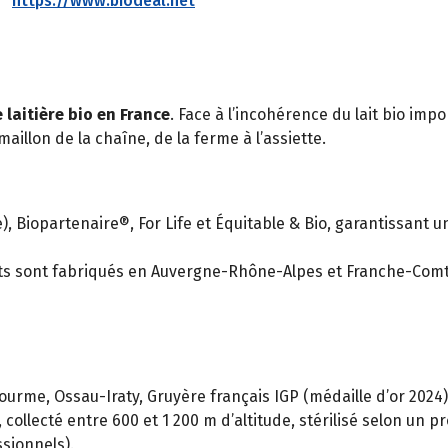
https://www.biodeal.net
e laitière bio en France
. Face à l’incohérence du lait bio imp
llon de la chaîne, de la ferme à l’assiette.
), Biopartenaire®, For Life et Équitable & Bio, garantissant u
ts sont fabriqués en Auvergne-Rhône-Alpes et Franche-Comté, 
Fourme, Ossau-Iraty, Gruyère français IGP (médaille d’or 2024
 collecté entre 600 et 1 200 m d’altitude, stérilisé selon un
sionnels).